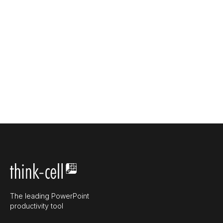
The leading PowerPoint
productivity tool