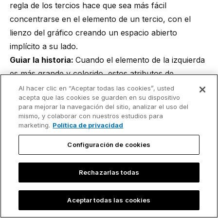
regla de los tercios hace que sea más fácil
concentrarse en el elemento de un tercio, con el
lienzo del gráfico creando un espacio abierto
implícito a su lado.
Guiar la historia:
Cuando el elemento de la izquierda
es más grande y colorido, estos atributos de
preatención ayudarán a dar al lector una primera
Al hacer clic en “Aceptar todas las cookies”, usted
acepta que las cookies se guarden en su dispositivo
impresión visual del gráfico antes de enfrentarse a
para mejorar la navegación del sitio, analizar el uso del
más detalles en los comentarios.
mismo, y colaborar con nuestros estudios para
marketing.
Política de privacidad
Configuración de cookies
Rechazarlas todas
Aceptar todas las cookies