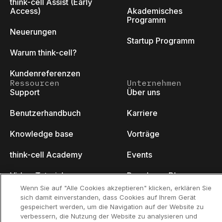
think-cell Assist (Early
Access)
Akademisches
Programm
Neuerungen
Startup Programm
Warum think-cell?
Kundenreferenzen
Ressourcen
Unternehmen
Support
Über uns
Benutzerhandbuch
Karriere
Knowledge base
Vorträge
think-cell Academy
Events
Video-Tutorials
Developer Blog
Wenn Sie auf "Alle Cookies akzeptieren" klicken, erklären Sie
Content Hub
Kontakt
sich damit einverstanden, dass Cookies auf Ihrem Gerät
gespeichert werden, um die Navigation auf der Website zu
verbessern, die Nutzung der Website zu analysieren und
Webinare