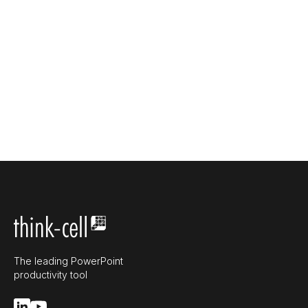
The leading PowerPoint
productivity tool