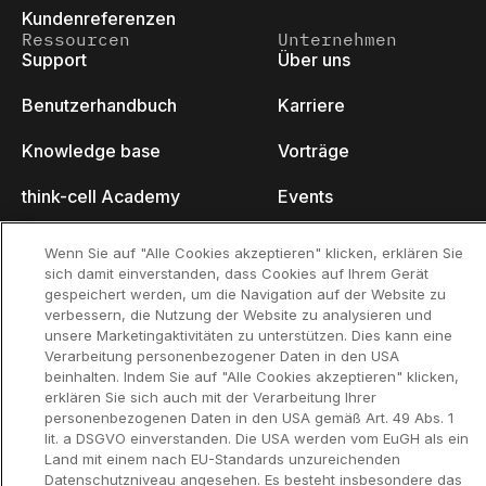
Kundenreferenzen
Ressourcen
Unternehmen
Support
Über uns
Benutzerhandbuch
Karriere
Knowledge base
Vorträge
think-cell Academy
Events
Video-Tutorials
Developer Blog
Wenn Sie auf "Alle Cookies akzeptieren" klicken, erklären Sie
sich damit einverstanden, dass Cookies auf Ihrem Gerät
Content Hub
Kontakt
gespeichert werden, um die Navigation auf der Website zu
verbessern, die Nutzung der Website zu analysieren und
Webinare
unsere Marketingaktivitäten zu unterstützen. Dies kann eine
Verarbeitung personenbezogener Daten in den USA
beinhalten. Indem Sie auf "Alle Cookies akzeptieren" klicken,
erklären Sie sich auch mit der Verarbeitung Ihrer
personenbezogenen Daten in den USA gemäß Art. 49 Abs. 1
Datenschutzerklär
Kontaktinformationen und rechtlicher
lit. a DSGVO einverstanden. Die USA werden vom EuGH als ein
ung
Hinweis
Land mit einem nach EU-Standards unzureichenden
©2002-2026 think-cell Software GmbH
Datenschutzniveau angesehen. Es besteht insbesondere das