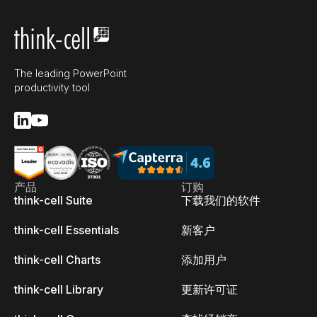
The leading PowerPoint
productivity tool
产品
订购
think-cell Suite
下载我们的软件
think-cell Essentials
新客户
think-cell Charts
添加用户
think-cell Library
更新许可证