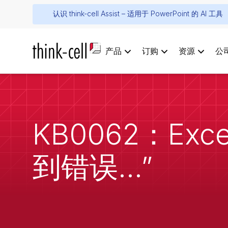
认识 think-cell Assist – 适用于 PowerPoint 的 AI 工具
产品
订购
资源
公
KB0062：E
到错误...”