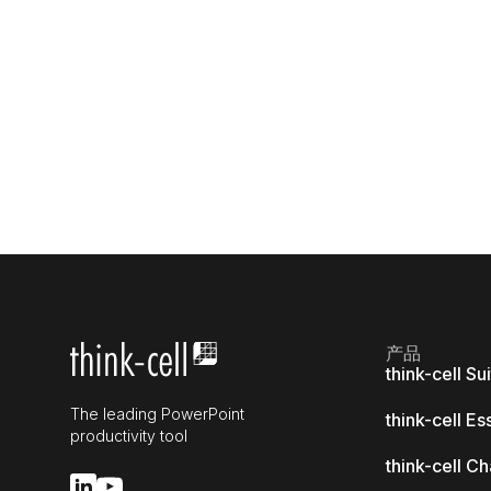
产品
think-cell Su
The leading PowerPoint
think-cell Es
productivity tool
think-cell Ch