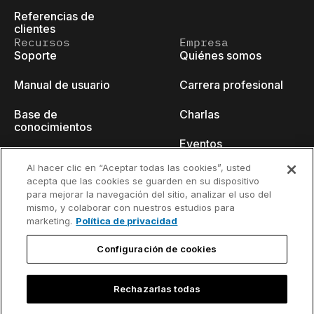
Referencias de
clientes
Recursos
Empresa
Soporte
Quiénes somos
Manual de usuario
Carrera profesional
Base de
Charlas
conocimientos
Eventos
think-cell Academy
Al hacer clic en “Aceptar todas las cookies”, usted
Blog para
acepta que las cookies se guarden en su dispositivo
Tutoriales en vídeo
desarrolladores
para mejorar la navegación del sitio, analizar el uso del
mismo, y colaborar con nuestros estudios para
Centro de contenido
Contacto
marketing.
Política de privacidad
Seminarios web
Configuración de cookies
Rechazarlas todas
Política de
Información de contacto y aviso