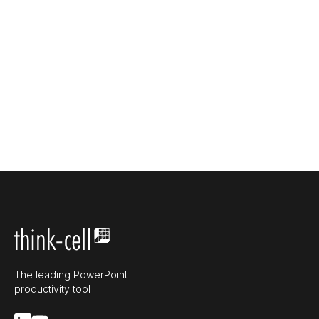
The leading PowerPoint
productivity tool