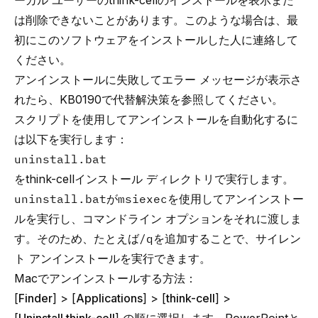
ーカル ユーザーのthink-cellのインストールを表示また
は削除できないことがあります。このような場合は、最
初にこのソフトウェアをインストールした人に連絡して
ください。
アンインストールに失敗してエラー メッセージが表示さ
れたら、
KB0190
で代替解決策を参照してください。
スクリプトを使用してアンインストールを自動化するに
は以下を実行します：
uninstall.bat
をthink-cellインストール ディレクトリで実行します。
uninstall.bat
が
msiexec
を使用してアンインストー
ルを実行し、
コマンドライン オプション
をそれに渡しま
す。そのため、たとえば
/q
を追加することで、サイレン
ト アンインストールを実行できます。
Macでアンインストールする方法：
[
Finder
] > [
Applications
] > [
think-cell
] >