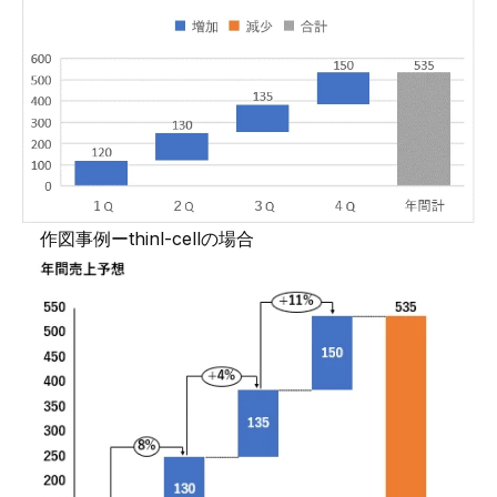
作図事例ーthinl-cellの場合