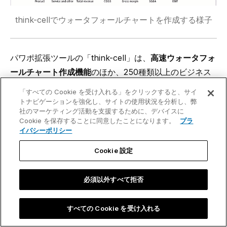
think-cellでウォータフォールチャートを作成する様子
パワポ拡張ツールの「
think-cell
」は、
高速ウォータフォ
ールチャート作成機能
のほか、
250種類以上のビジネス
スライドテンプレートをパワポ内で提供
します。
カレン
「すべての Cookie を受け入れる」をクリックすると、サイ
ダーが内蔵されたガントチャート
や
工程フロー図のレイ
トナビゲーションを強化し、サイトの使用状況を分析し、弊
社のマーケティング活動を支援するために、デバイスに
アウトを自動で調整
する機能をはじめ、think-cellで作成
Cookie を保存することに同意したことになります。
プラ
したグラフは、無料トライアルライセンスを使えば編集
イバシーポリシー
も高速に簡単に自由自在に行えます！
Cookie 設定
メールアドレス登録のみで今すぐ30日間無料で使用でき
るので、資料作成を効率化したい方は是非無料トライア
必須以外すべて拒否
ルをお試しください。
すべての Cookie を受け入れる
無料トライアルを始める