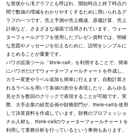
な形状から滝グラフとも呼ばれ、開始時点と終了時点の
間で数値の増減をわかりやすくするために用いられるグ
ラフの一つです。売上予測や売上構成、原価計算、売上
計画など、さまざまな場面で活用されています。ウォー
ターフォールグラフを使用したプレゼン資料では、明確
な意図やメッセージを伝えるために、説明をシンプルに
まとめることが重要です。
パワポ拡張ツール「
tihnk-cell
」を利用することで、
簡単
にパワポだけでウォーターフォールチャートを作成
し、
カラー変更やラベル追加も簡単に行えます。
自動計算さ
れるラベルを用いて各値の差分を表現
したり、あらゆる
見せ方を数回のクリックで表現することが可能です。実
際、大手企業の経営企画や財務部門が、think-cellを使用
して決算資料を作成しています。財務のプロフェッショ
ナル人材も、
think-cellのウォーターフォールチャートを
利用して業務分析を行っているという事例
もあります。