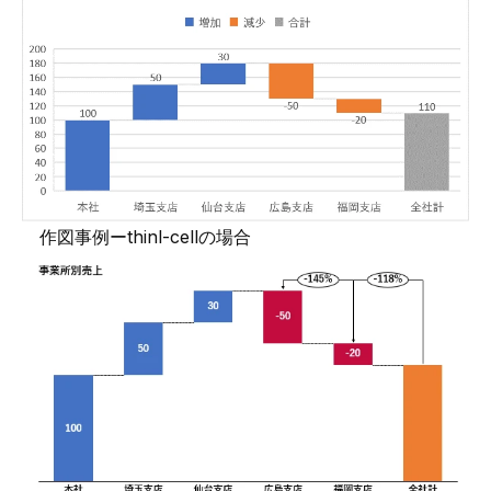
作図事例ーthinl-cellの場合