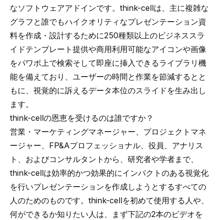
なソフトウェアアドインです。think-cellは、主に複雑な
グラフと誰でもハイクオリティなプレゼンテーション資
料を作成・設計するために250種類以上のビジネススラ
イドテンプレート提供や商用利用可能なアイコンや画像
をパワポ上で検索そして即座に挿入できるライブラリ機
能を備えており、ユーザーの時間と作業を節減するとと
もに、視覚的に訴えるデータ本位のスライドを生み出し
ます。
think-cellの恩恵を受けるのは誰ですか？
営業・マーケティングマネージャー、プロジェクトマネ
ージャー、FP&Aプロフェッショナル、役員、アナリス
ト、およびコンサルタントから、研究者や学者まで、
think-cellは効率的かつ効果的にインパクトのある視覚化
を行いプレゼンテーションを作成しようとするすべての
人のためのものです。think-cellを初めて使用する人や、
何ができるか知りたい人は、まず下記の2本のビデオを