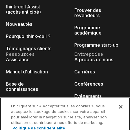
think-cell Assist
Trouver des
(accès anticipé)
revendeurs
Nouveautés
Programme
académique
Pourquoi think-cell ?
Programme start-up
Témoignages clients
Ressources
Entreprise
Assistance
À propos de nous
Manuel d'utilisation
Carrières
Base de
Conférences
connaissances
Événements
think-cell Academy
En cliquant sur « Accepter tous les cookies », vous
Blog des
acceptez le stockage de cookies sur votre appareil
Tutoriels vidéo
développeurs
pour améliorer la navigation sur le site, analyser son
utilisation et contribuer à nos efforts de marketing.
Centre de contenu
Nous contacter
Politique de confidentialité