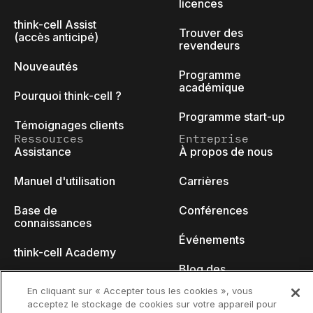
licences
think-cell Assist
Trouver des
(accès anticipé)
revendeurs
Nouveautés
Programme
académique
Pourquoi think-cell ?
Programme start-up
Témoignages clients
Ressources
Entreprise
Assistance
À propos de nous
Manuel d'utilisation
Carrières
Base de
Conférences
connaissances
Événements
think-cell Academy
Blog des
Tutoriels vidéo
développeurs
En cliquant sur « Accepter tous les cookies », vous
acceptez le stockage de cookies sur votre appareil pour
Centre de contenu
Nous contacter