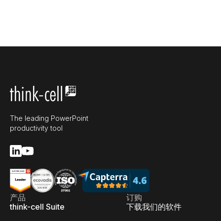
The leading PowerPoint
productivity tool
产品
订购
think-cell Suite
下载我们的软件