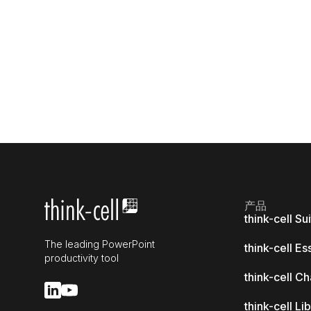
产品
think-cell Su
The leading PowerPoint
think-cell Es
productivity tool
think-cell Ch
think-cell Li