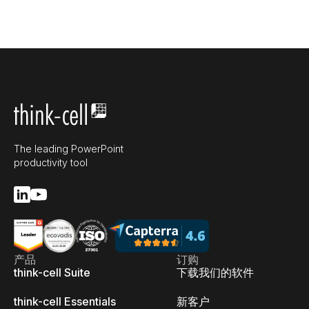
The leading PowerPoint
productivity tool
产品
订购
think-cell Suite
下载我们的软件
think-cell Essentials
新客户