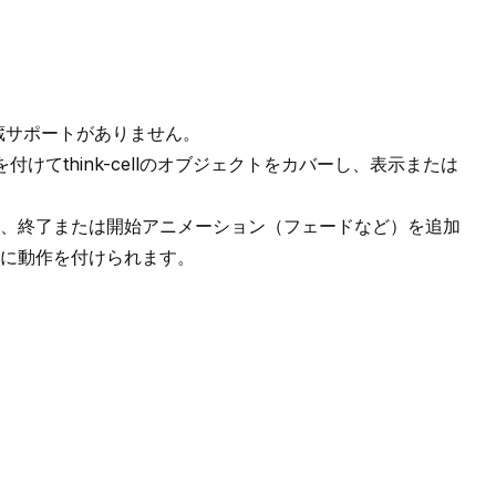
の内蔵サポートがありません。
を付けてthink-cellのオブジェクトをカバーし、表示または
、
終了
または
開始
アニメーション（
フェード
など）を追加
に動作を付けられます。