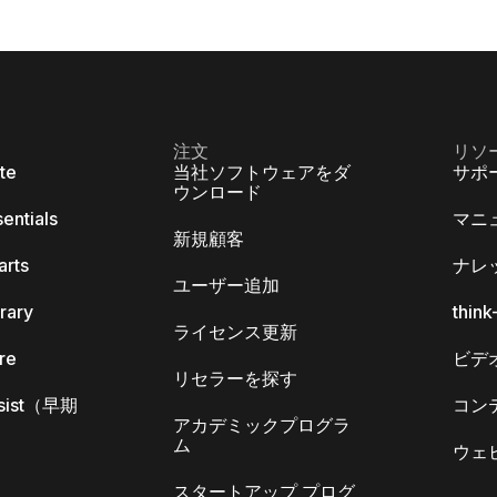
注文
リソ
ite
当社ソフトウェアをダ
サポ
ウンロード
sentials
マニ
新規顧客
arts
ナレ
ユーザー追加
brary
thin
ライセンス更新
ore
ビデ
リセラーを探す
Assist（早期
コン
アカデミックプログラ
ム
ウェ
スタートアップ プログ