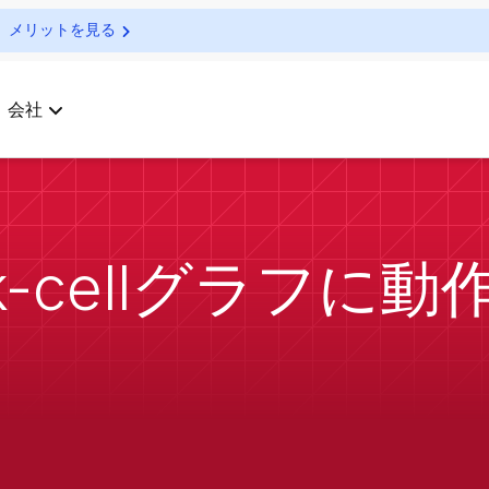
メリットを見る
会社
ink-cellグラフ
？