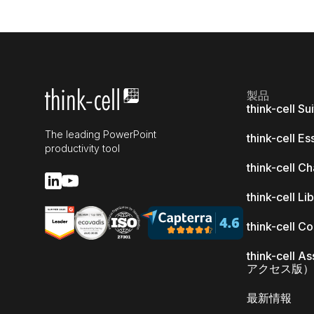
製品
think-cell Su
The leading PowerPoint
think-cell Es
productivity tool
think-cell Ch
think-cell Li
think-cell C
think-cell 
アクセス版）
最新情報