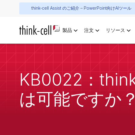
think-cell Assist のご紹介 – PowerPoint向けAIツール
製品
注文
リソース
KB0022：th
は可能ですか