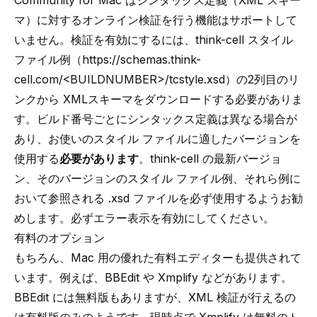
Community for Mac
はシンタックス定義（XML スキー
マ）に対するオンライン検証を行う機能はサポートして
いません。検証を有効にするには、think-cell スタイル
ファイル例（https://schemas.think-
cell.com/<BUILDNUMBER>/tcstyle.xsd）の2列目のリ
ンクから XMLスキーマをダウンロードする必要がありま
す。ビルド番号ごとにシンタックス定義は異なる場合が
あり、お使いのスタイル ファイルに適したバージョンを
使用する
必要があります
。think-cell の最新バージョ
ン、そのバージョンのスタイル ファイル例、それら例に
おいて参照される .xsd ファイルを必ず使用するようお勧
めします。必ずエラー表示を有効にしてください。
有料のオプション
もちろん、Mac 用の優れた有料エディターも提供されて
います。例えば、
BBEdit
や
Xmplify
などがあります。
BBEdit には無料版もありますが、XML 検証が行えるの