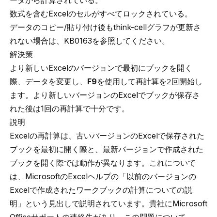
ータから計算されている。
数式を含むExcelのセルがすべてロックされている。
データのコピー/貼り付け後もthink-cellグラフが更新さ
れない場合は、
KB0163
を参照してください。
解決策
より新しいExcelのバージョンで最初にブックを開く
際、データを変更し、
F9
を使用して再計算を
2回
開始し
ます。より新しいバージョンのExcelでブックが保存さ
れた後は1回の再計算で十分です。
説明
Excelの再計算は、古いバージョンのExcelで保存された
ブックを最初に開く際と、最新バージョンで作成された
ブックを開く際では動作が異なります。これについて
は、MicrosoftのExcelヘルプの
「以前のバージョンの
Excelで作成されたワークブックの計算についての説
明」
という見出しで説明されています。貴社にMicrosoft