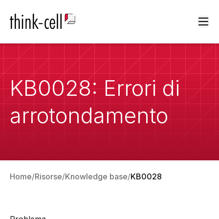
Ope
KB0028: Errori di
arrotondamento
Home
Risorse
Knowledge base
KB0028