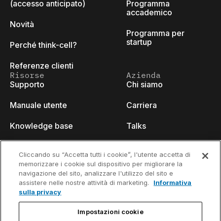
(accesso anticipato)
Programma
accademico
Novità
Programma per
startup
Perché think-cell?
Referenze clienti
Risorse
Azienda
Supporto
Chi siamo
Manuale utente
Carriera
Knowledge base
Talks
think-cell Academy
Eventi
Cliccando su “Accetta tutti i cookie”, l'utente accetta di
memorizzare i cookie sul dispositivo per migliorare la
Video tutorials
Developer blog
navigazione del sito, analizzare l'utilizzo del sito e
assistere nelle nostre attività di marketing.
Informativa
Content hub
Contattaci
sulla privacy
Webinars
Impostazioni cookie