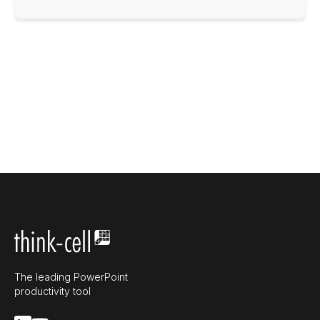
The leading PowerPoint
productivity tool