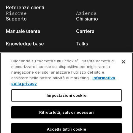
Referenze clienti
Risorse
Azienda
Supporto
Chi siamo
Manuale utente
Carriera
Knowledge base
Talks
think-cell Academy
Eventi
Cliccando su “Accetta tutti i cookie”, l'utente accetta di
memorizzare i cookie sul dispositivo per migliorare la
Video tutorials
Developer blog
navigazione del sito, analizzare l'utilizzo del sito e
assistere nelle nostre attività di marketing.
Informativa
Content hub
Contattaci
sulla privacy
Webinars
Impostazioni cookie
Rifiuta tutti, salvo necessari
Informativa sulla
Informazioni di contatto e nota
privacy
legale
Accetta tutti i cookie
©2002-2026 think-cell Software GmbH