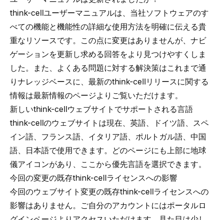
think-cellユーザーマニュアル
は、当社ソフトウェアのす
べての機能と機能性の詳細な使用方法を明確に伝える貴
重なリソースです。この点に変更はありませんが、ナビ
ゲーションを更新し求める回答をより見つけやすくしま
した。また、よくある問題に対する解決策はこれまで通
り
ナレッジベース
に、最新のthink-cellリリースに関する
情報は
最新情報のページ
よりご覧いただけます。
新しいthink-cellウェブサイトでサポートされる言語
think-cellのウェブサイトは現在、英語、ドイツ語、スペ
イン語、フランス語、イタリア語、ポルトガル語、中国
語、日本語で使用できます。どのページにも上部に地球
儀アイコンがあり、ここから優先言語を選択できます。
今回の変更の既存think-cellライセンスへの影響
今回のウェブサイト変更の既存think-cellライセンスへの
影響はありません。ご自分のアカウントには
ポータルロ
グインページ
よりアクセスいただけます。見た目は少し