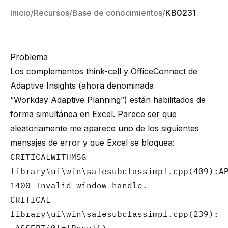
Inicio
Recursos
Base de conocimientos
KB0231
Problema
Los complementos think-cell y OfficeConnect de
Adaptive Insights (ahora denominada
“Workday Adaptive Planning”) están habilitados de
forma simultánea en Excel. Parece ser que
aleatoriamente me aparece uno de los siguientes
mensajes de error y que Excel se bloquea:
CRITICALWITHMSG
library\ui\win\safesubclassimpl.cpp(409):A
1400 Invalid window handle.
CRITICAL
library\ui\win\safesubclassimpl.cpp(239):