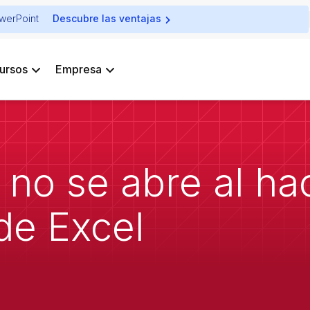
owerPoint
Descubre las ventajas
ursos
Empresa
no se abre al hac
de Excel