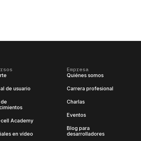
rsos
Empresa
rte
Quiénes somos
al de usuario
Carrera profesional
 de
Charlas
cimientos
Eventos
k-cell Academy
Blog para
iales en vídeo
desarrolladores