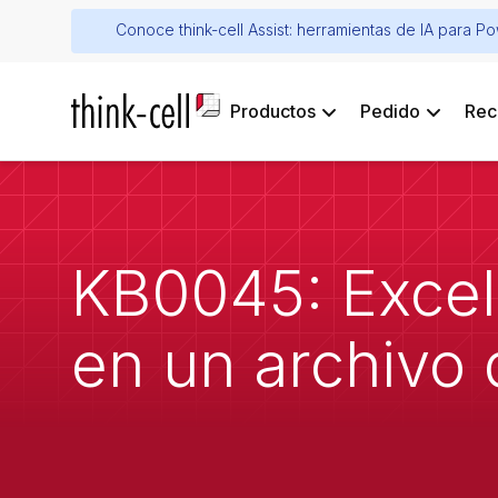
Conoce think-cell Assist: herramientas de IA para P
Productos
Pedido
Rec
KB0045: Excel 
en un archivo 