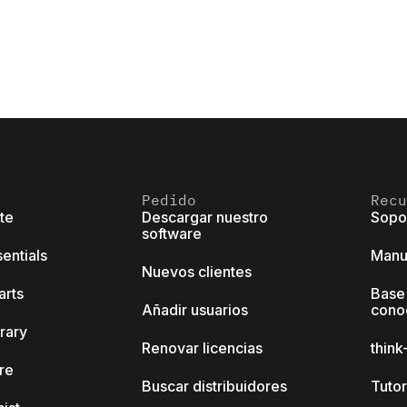
Pedido
Recu
ite
Descargar nuestro
Sopo
software
sentials
Manu
Nuevos clientes
arts
Base
Añadir usuarios
cono
brary
Renovar licencias
thin
ore
Buscar distribuidores
Tutor