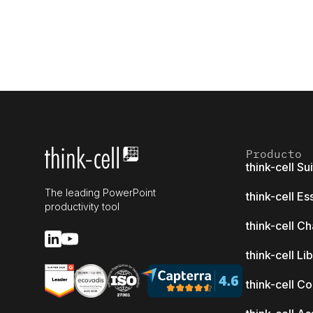
Producto
think-cell Su
The leading PowerPoint
think-cell Es
productivity tool
think-cell Ch
think-cell Li
think-cell C