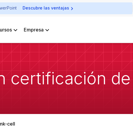
owerPoint
Descubre las ventajas
ursos
Empresa
 certificación de 
ink-cell