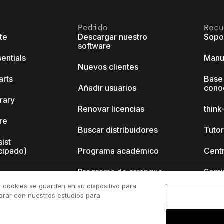
Pedido
Recu
ite
Descargar nuestro
Sopo
software
sentials
Manu
Nuevos clientes
arts
Base
Añadir usuarios
cono
brary
Renovar licencias
thin
ore
Buscar distribuidores
Tutor
sist
cipado)
Programa académico
Cent
Programa de arranque
Semi
s cookies se guarden en su dispositivo para
nk-cell?
borar con nuestros estudios para
 de