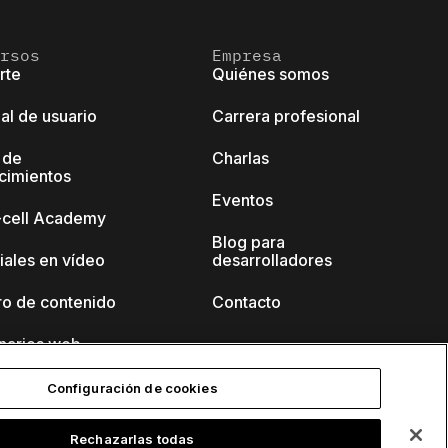
rsos
Empresa
rte
Quiénes somos
al de usuario
Carrera profesional
 de
Charlas
cimientos
Eventos
k-cell Academy
Blog para
iales en vídeo
desarrolladores
ro de contenido
Contacto
narios web
Configuración de cookies
Rechazarlas todas