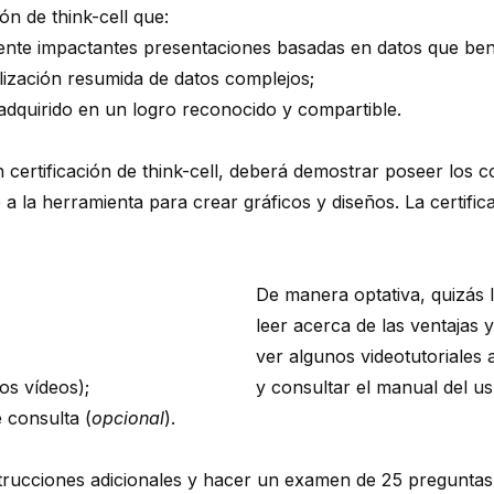
ón de think-cell que:
mente impactantes presentaciones basadas en datos que ben
lización resumida de datos complejos;
 adquirido en un logro reconocido y compartible.
on certificación de think-cell, deberá demostrar poseer los 
a la herramienta para crear gráficos y diseños. La certif
De manera optativa, quizás l
leer acerca de las
ventajas
y
ver algunos
videotutoriales
a
os vídeos);
y consultar el
manual del us
e consulta (
opcional
).
trucciones adicionales y hacer un examen de 25 preguntas. 