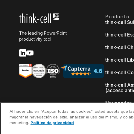
Producto
think-cell Su
The leading PowerPoint
think-cell Es
productivity tool
think-cell Ch
think-cell Li
think-cell C
think-cell As
(acceso anti
Novedades
Al hacer clic en “Aceptar todas las cookies”, usted acepta que la
¿Por qué thi
mejorar la navegación del sitio, analizar el uso del mismo, y cola
marketing.
Política de privacidad
Referencias
clientes