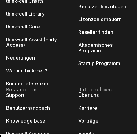
think-cell Charts
Benutzer hinzufügen
think-cell Library
Lizenzen erneuern
think-cell Core
Reseller finden
think-cell Assist (Early
Access)
Akademisches
Programm
Neuerungen
Startup Programm
Warum think-cell?
Kundenreferenzen
Ressourcen
Unternehmen
Support
Über uns
Benutzerhandbuch
Karriere
Knowledge base
Vorträge
think-cell Academy
Events