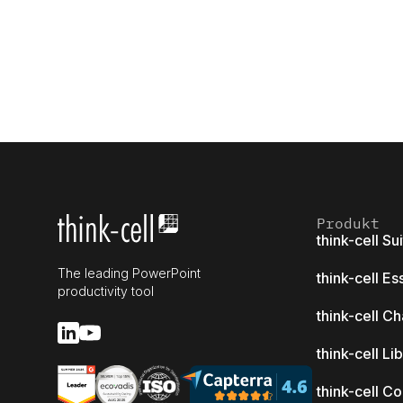
Produkt
think-cell Su
The leading PowerPoint
think-cell Es
productivity tool
think-cell Ch
think-cell Li
think-cell C