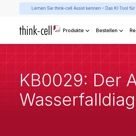
Lernen Sie think-cell Assist kennen – Das KI-Tool f
Produkte
Bestellen
Re
KB0029: Der A
Wasserfalldiag