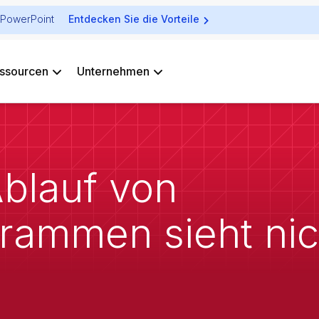
ür PowerPoint
Entdecken Sie die Vorteile
ssourcen
Unternehmen
blauf von
rammen sieht nich