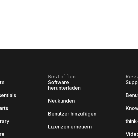
Bestellen
Ress
ite
Software
Supp
herunterladen
sentials
Benu
Neukunden
arts
Know
Benutzer hinzufügen
brary
thin
Lizenzen erneuern
ore
Video