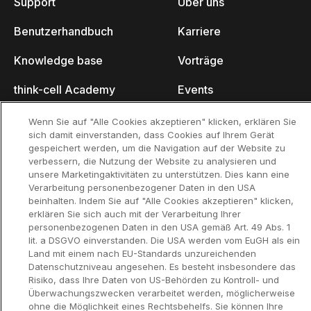
Support
Über uns
Benutzerhandbuch
Karriere
Knowledge base
Vorträge
think-cell Academy
Events
Video-Tutorials
Developer Blog
Wenn Sie auf "Alle Cookies akzeptieren" klicken, erklären Sie
sich damit einverstanden, dass Cookies auf Ihrem Gerät
Content Hub
Kontakt
gespeichert werden, um die Navigation auf der Website zu
verbessern, die Nutzung der Website zu analysieren und
unsere Marketingaktivitäten zu unterstützen. Dies kann eine
Webinare
Verarbeitung personenbezogener Daten in den USA
beinhalten. Indem Sie auf "Alle Cookies akzeptieren" klicken,
erklären Sie sich auch mit der Verarbeitung Ihrer
personenbezogenen Daten in den USA gemäß Art. 49 Abs. 1
lit. a DSGVO einverstanden. Die USA werden vom EuGH als ein
Datenschutzerklär
Kontaktinformationen und rechtlicher
Land mit einem nach EU-Standards unzureichenden
ung
Hinweis
Datenschutzniveau angesehen. Es besteht insbesondere das
©2002-2026 think-cell Software GmbH
Risiko, dass Ihre Daten von US-Behörden zu Kontroll- und
Überwachungszwecken verarbeitet werden, möglicherweise
ohne die Möglichkeit eines Rechtsbehelfs. Sie können Ihre