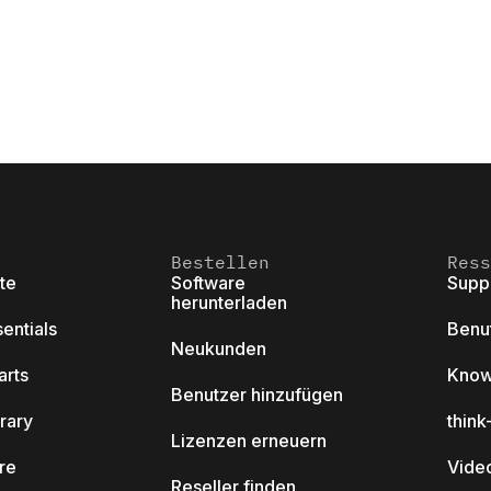
Bestellen
Ress
ite
Software
Supp
herunterladen
sentials
Benu
Neukunden
arts
Know
Benutzer hinzufügen
brary
thin
Lizenzen erneuern
ore
Video
Reseller finden