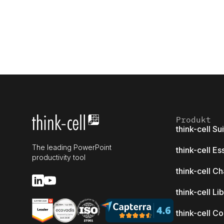
Produkt
think-cell Su
The leading PowerPoint
think-cell Es
productivity tool
think-cell Ch
think-cell Li
think-cell C