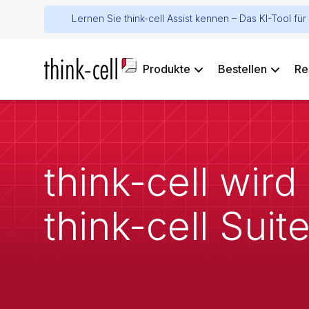
Lernen Sie think-cell Assist kennen – Das KI-Tool f
Produkte
Bestellen
Re
think-cell wir
think-cell Suit