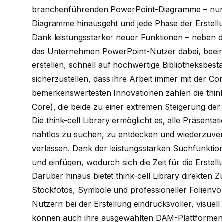
branchenführenden PowerPoint-Diagramme – nun ü
Diagramme hinausgeht und jede Phase der Erstellu
Dank leistungsstarker neuer Funktionen – neben d
das Unternehmen PowerPoint-Nutzer dabei, beei
erstellen, schnell auf hochwertige Bibliotheksbes
sicherzustellen, dass ihre Arbeit immer mit der Co
bemerkenswertesten Innovationen zählen die
thin
Core), die beide zu einer extremen Steigerung der N
Die
think-cell
Library
ermöglicht es, alle Präsentati
nahtlos zu suchen, zu entdecken und wiederzuve
verlassen. Dank der leistungsstarken Suchfunkti
und einfügen, wodurch sich die Zeit für die Erstel
Darüber hinaus bietet
think-cell
Library direkten Z
Stockfotos, Symbole und professioneller Folienvo
Nutzern bei der Erstellung eindrucksvoller, visuell
können auch ihre ausgewählten DAM-Plattformen (