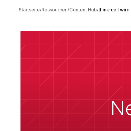
Startseite
Ressourcen
Content Hub
think-cell wird