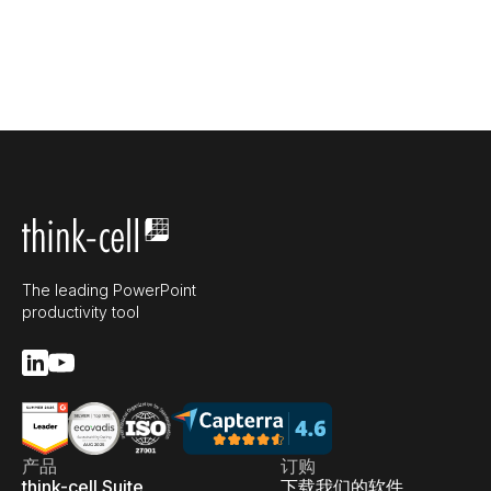
The leading PowerPoint
productivity tool
产品
订购
think-cell Suite
下载我们的软件