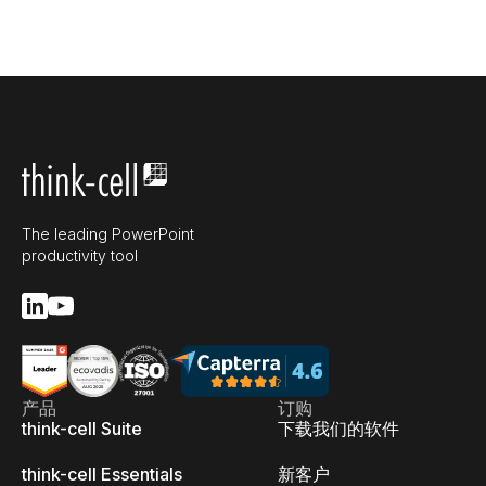
The leading PowerPoint
productivity tool
产品
订购
think-cell Suite
下载我们的软件
think-cell Essentials
新客户