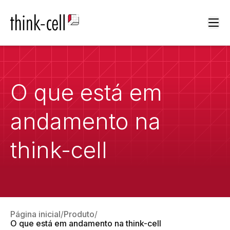
Ope
O que está em
andamento na
think-cell
Página inicial
Produto
O que está em andamento na
think-cell