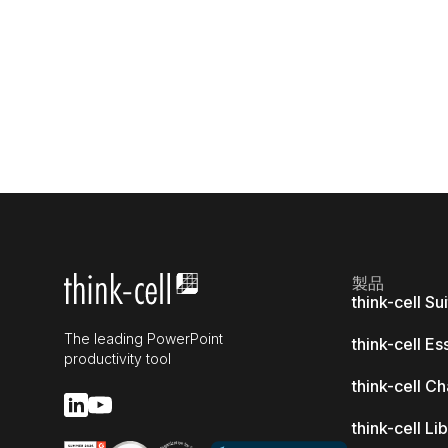
製品
think-cell Su
The leading PowerPoint
think-cell Es
productivity tool
think-cell Ch
think-cell Li