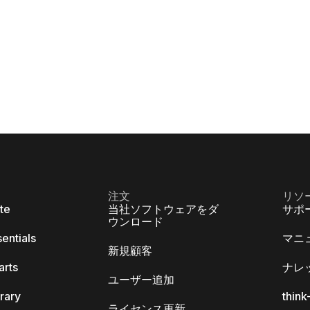
注文
リソ
ite
当社ソフトウェアをダ
サポ
ウンロード
sentials
マニ
新規顧客
arts
ナレ
ユーザー追加
brary
thin
ライセンス更新