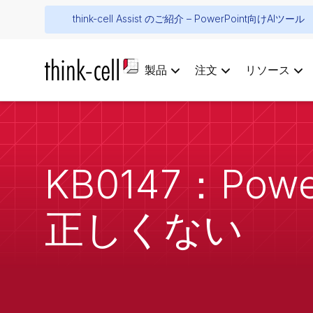
think-cell Assist のご紹介 – PowerPoint向けAIツール
製品
注文
リソース
KB0147：Pow
正しくない