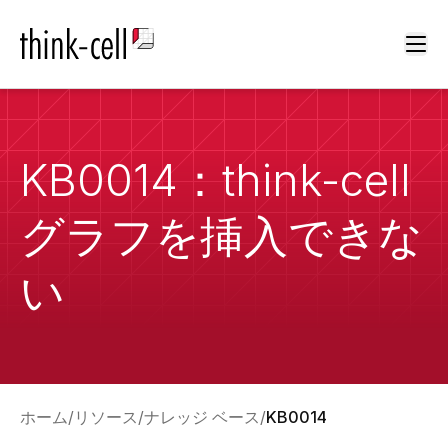
Ope
KB0014：think-cell
グラフを挿入できな
い
ホーム
リソース
ナレッジ ベース
KB0014