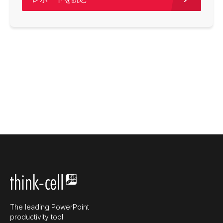
The leading PowerPoint
productivity tool