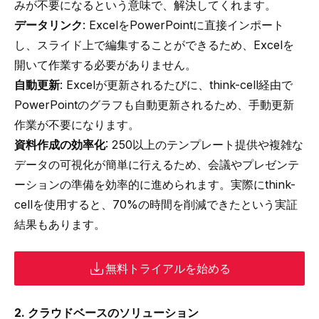
みが不要になるという意味で、解決してくれます。
データリンク
:
ExcelをPowerPointに直接インポート
し、スライド上で編集することができるため、Excelを
開いて作業する必要がありません。
自動更新
: Excelが更新されるたびに、think-cell経由で
PowerPointのグラフも自動更新されるため、
手動更新
作業が不要
になります。
資料作成の効率化
:
250以上のテンプレート提供
や
複雑な
データの可視化
が簡単に行えるため、会議やプレゼンテ
ーションの準備を効率的に進められます。実際にthink-
cellを使用すると、70%の時間を削減できたという実証
結果もあります。
無料トライアルを始める
2. クラウドベースのソリューション