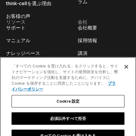
ラム
think-cellを選ぶ理由
お客様の声
リソース
会社
サポート
会社概要
マニュアル
採用情報
ナレッジベース
講演
think-cell Academy
イベント
「すべての Cookie を受け入れる」をクリックすると、サイ
トナビゲーションを強化し、サイトの使用状況を分析し、弊
社のマーケティング活動を支援するために、デバイスに
ビデオチュートリアル
開発者ブログ
Cookie を保存することに同意したことになります。
プラ
イバシーポリシー
コンテンツハブ
お問い合わせ
Cookie 設定
ウェビナー
必須以外すべて拒否
お問い合わせ／法的通知事項
すべての Cookie を受け入れる