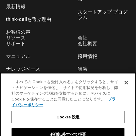
最新情報
スタートアップ プログ
ラム
think-cellを選ぶ理由
お客様の声
リソース
会社
サポート
会社概要
マニュアル
採用情報
ナレッジベース
講演
think-cell Academy
イベント
「すべての Cookie を受け入れる」をクリックすると、サイ
トナビゲーションを強化し、サイトの使用状況を分析し、弊
社のマーケティング活動を支援するために、デバイスに
ビデオチュートリアル
開発者ブログ
Cookie を保存することに同意したことになります。
プラ
イバシーポリシー
コンテンツハブ
お問い合わせ
Cookie 設定
ウェビナー
必須以外すべて拒否