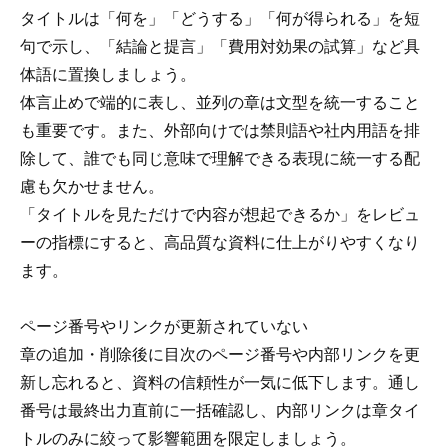
タイトルは「何を」「どうする」「何が得られる」を短
句で示し、「結論と提言」「費用対効果の試算」など具
体語に置換しましょう。
体言止めで端的に表し、並列の章は文型を統一すること
も重要です。また、外部向けでは禁則語や社内用語を排
除して、誰でも同じ意味で理解できる表現に統一する配
慮も欠かせません。
「タイトルを見ただけで内容が想起できるか」をレビュ
ーの指標にすると、高品質な資料に仕上がりやすくなり
ます。
ページ番号やリンクが更新されていない
章の追加・削除後に目次のページ番号や内部リンクを更
新し忘れると、資料の信頼性が一気に低下します。通し
番号は最終出力直前に一括確認し、内部リンクは章タイ
トルのみに絞って影響範囲を限定しましょう。