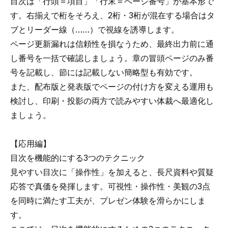
目次は「行頭＝項目」「行末＝ページ番号」が基本形で
す。右揃えで桁をそろえ、2桁・3桁が混在する場合はタ
ブとリーダー線（……）で視線を誘導します。
ページ更新漏れは信頼性を損なうため、最終出力前に通
し番号を一括で確認しましょう。章の冒頭ページのみ番
号を記載し、節には記載しない簡略型も有効です。
また、配布版と発表版でページの付け方を変える運用も
検討し、印刷・投影の両方で読みやすい体裁へ最適化し
ましょう。
【応用編】
目次を機能的にする3つのテクニック
見やすい目次に「操作性」を加えると、長尺資料や質疑
応答で真価を発揮します。可視性・操作性・美観の3点
を同時に満たす工夫が、プレゼン体験を滑らかにしま
す。