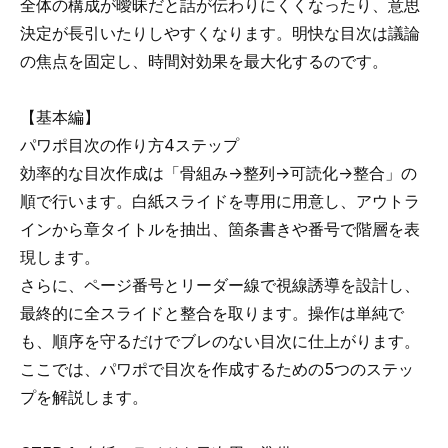
全体の構成が曖昧だと話が伝わりにくくなったり、意思
決定が長引いたりしやすくなります。明快な目次は議論
の焦点を固定し、時間対効果を最大化するのです。
【基本編】
パワポ目次の作り方4ステップ
効率的な目次作成は「骨組み→整列→可読化→整合」の
順で行います。白紙スライドを専用に用意し、アウトラ
インから章タイトルを抽出、箇条書きや番号で階層を表
現します。
さらに、ページ番号とリーダー線で視線誘導を設計し、
最終的に全スライドと整合を取ります。操作は単純で
も、順序を守るだけでブレのない目次に仕上がります。
ここでは、パワポで目次を作成するための5つのステッ
プを解説します。