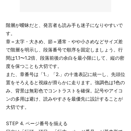
階層が曖昧だと、発言者も読み手も迷子になりやすいで
す。
章＝太字・大きめ、節＝通常・やや小さめなどサイズ差
で階層を明示し、段落番号で順序を固定しましょう。行
間は1.1〜1.2倍、段落前後の余白を最小限にして、縦の密
度を保つことも大切です。
また、章番号は「1.」「2.」の十進表記に統一し、先頭位
置をそろえると視線が滑らかに走ります。強調色は1色の
み、背景は無彩色でコントラストを確保。記号やアイコ
ンの多用は避け、読みやすさを最優先に設計することが
大切です。
STEP 4. ページ番号を揃える