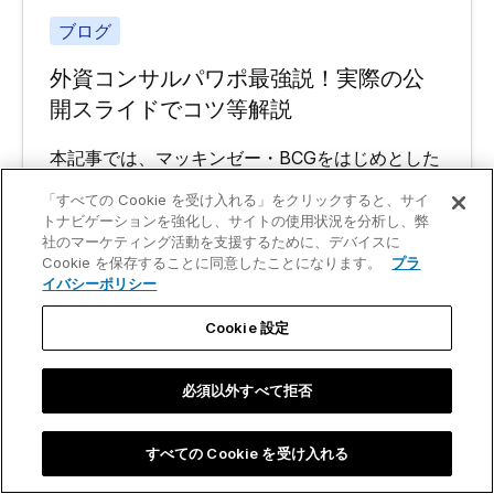
ブログ
外資コンサルパワポ最強説！実際の公
開スライドでコツ等解説
本記事では、マッキンゼー・BCGをはじめとした
令和3年以降の最新公開スライドを例に、資料づ
「すべての Cookie を受け入れる」をクリックすると、サイ
くりのプロの技術を徹底解説します。外資コンサ
トナビゲーションを強化し、サイトの使用状況を分析し、弊
社のマーケティング活動を支援するために、デバイスに
ルが意識している実際の時短術まで紹介しますの
Cookie を保存することに同意したことになります。
プラ
で、資料作りの参考にぜひご覧ください。
イバシーポリシー
もっと読む
Cookie 設定
必須以外すべて拒否
すべての Cookie を受け入れる