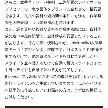
さらに、章番号・ページ整列・二列配置のレイアウトも
プリセットで、色や書体をブランドに合わせて一括変更
できます。長尺の資料や短納期の案件にも強く、作業時
間を大幅短縮しつつ体裁崩れを防げます。
また、調査資料や複雑な資料を作成する際には、資料作
成の途中や最終段階で、全体構成を変更したりすること
があります。そんな際に便利なのが、think-cellの
人気機
能の一つ「アジェンダ」機能
です。目次スライド1枚を変
更するだけで、他の目次スライドを自動で更新したり、
スライドを並べ替えるだけで自動で目次スライドとその
中身スライドも自動で並べ替えが完了します。
think-cellでは30日間のすべての機能をお試しいただける
無料トライアルをご用意していますので、伝わるパワポ
を効率的に作成したいとお悩みの方は、まずはお気軽に
お試しください。