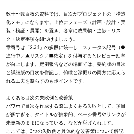
数十〜数百枚の資料では、目次がプロジェクトの「構造
化メモ」になります。上位にフェーズ（計画・設計・実
装・検証・展開）を置き、各章に成果物・進捗・リス
ク・決定事項を紐づけましょう。
章番号は「2.3.1」の多段に統一し、ステータス記号（●
進行中／▲リスク／■確定）を付与するとレビュー効率
が向上します。定例報告などの場面では、要約版の目次
と詳細版の目次を併記し、俯瞰と深掘りの両方に応えら
れる工夫を凝らすのもポイントです。
よくある目次の失敗例と改善策
パワポで目次を作成する際によくある失敗として、項目
が多すぎる、タイトルが抽象的、ページ番号やリンクが
未更新のままになっている、などが挙げられます。
ここでは、3つの失敗例と具体的な改善策について解説