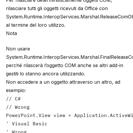
Per rilasciare deterministicamente oggetti COM,
rilasciare tutti gli oggetti ricevuti da Office con
System.Runtime.InteropServices.Marshal.ReleaseComOb
al termine del loro utilizzo.
Nota
Non usare
System.Runtime.InteropServices.Marshal.FinalRelease
perché rilascerà l’oggetto COM anche se altri add-in
gestiti lo stanno ancora utilizzando.
Non accedere a un oggetto attraverso un altro, ad
esempio:
// C#

// Wrong

PowerPoint.View view = Application.ActiveW
' Visual Basic

' Wrong
