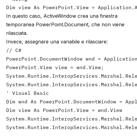
Dim view As PowerPoint.View = Application.
In questo caso, ActiveWindow crea una finestra
temporanea PowerPoint.Document, che non viene
rilasciata.
Invece, assegnare una variabile e rilasciare:
// C#

PowerPoint.DocumentWindow wnd = Application
PowerPoint.View view = wnd.View;

System.Runtime.InteropServices.Marshal.Rele
System.Runtime.InteropServices.Marshal.Rel
' Visual Basic

Dim wnd As PowerPoint.DocumentWindow = Appl
Dim view As PowerPoint.View = wnd.View

System.Runtime.InteropServices.Marshal.Rele
System.Runtime.InteropServices.Marshal.Rel