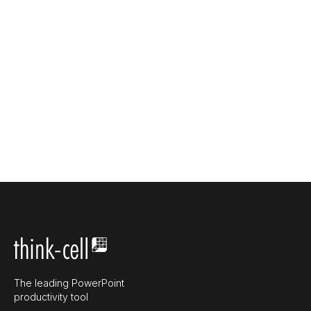
The leading PowerPoint
productivity tool