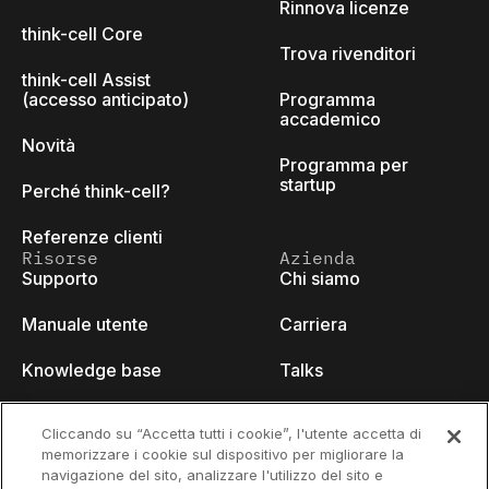
Rinnova licenze
think-cell Core
Trova rivenditori
think-cell Assist
(accesso anticipato)
Programma
accademico
Novità
Programma per
startup
Perché think-cell?
Referenze clienti
Risorse
Azienda
Supporto
Chi siamo
Manuale utente
Carriera
Knowledge base
Talks
think-cell Academy
Eventi
Cliccando su “Accetta tutti i cookie”, l'utente accetta di
memorizzare i cookie sul dispositivo per migliorare la
Video tutorials
Developer blog
navigazione del sito, analizzare l'utilizzo del sito e