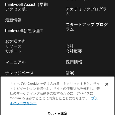
think-cell Assist（早期
アクセス版）
アカデミックプログラ
ム
最新情報
スタートアップ プログ
ラム
think-cellを選ぶ理由
お客様の声
リソース
会社
サポート
会社概要
マニュアル
採用情報
ナレッジベース
講演
think-cell Academy
イベント
「すべての Cookie を受け入れる」をクリックすると、サイ
トナビゲーションを強化し、サイトの使用状況を分析し、弊
社のマーケティング活動を支援するために、デバイスに
ビデオチュートリアル
開発者ブログ
Cookie を保存することに同意したことになります。
プラ
イバシーポリシー
コンテンツハブ
お問い合わせ
Cookie 設定