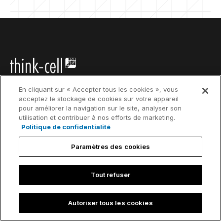
En cliquant sur « Accepter tous les cookies », vous
The leading PowerPoint
acceptez le stockage de cookies sur votre appareil
productivity tool
pour améliorer la navigation sur le site, analyser son
utilisation et contribuer à nos efforts de marketing.
Politique de confidentialité
Paramètres des cookies
Produit
Commander
Tout refuser
think-cell Suite
Téléchargez notre
logiciel
think-cell Essentials
Autoriser tous les cookies
Nouveaux clients
think-cell Charts