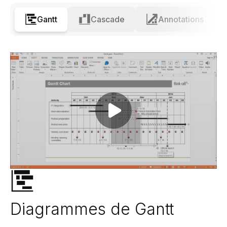
Gantt
Cascade
Annotations
Play video
Diagrammes de Gantt