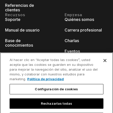
Referencias de
clientes
Recursos
Empresa
Soporte
Quiénes somos
Manual de usuario
Carrera profesional
Base de
Charlas
conocimientos
Eventos
think-cell Academy
Al hacer clic en “Aceptar todas las cookies”, usted
Blog para
acepta que las cookies se guarden en su dispositivo
Tutoriales en vídeo
desarrolladores
para mejorar la navegación del sitio, analizar el uso del
mismo, y colaborar con nuestros estudios para
Centro de contenido
Contacto
marketing.
Política de privacidad
Seminarios web
Configuración de cookies
Rechazarlas todas
Política de
Información de contacto y aviso