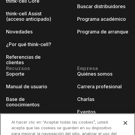
think-cell Core
Buscar distribuidores
think-cell Assist
(acceso anticipado)
Programa académico
Novedades
Programa de arranque
¿Por qué think-cell?
Referencias de
clientes
Recursos
Empresa
Soporte
Quiénes somos
Manual de usuario
Carrera profesional
Base de
Charlas
conocimientos
Eventos
think-cell Academy
Al hacer clic en “Aceptar todas las cookies”, usted
Blog para
acepta que las cookies se guarden en su dispositivo
Tutoriales en vídeo
desarrolladores
para mejorar la navegación del sitio, analizar el uso del