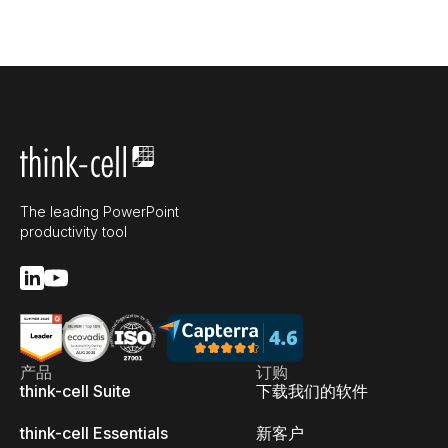
The leading PowerPoint
productivity tool
产品
订购
think-cell Suite
下载我们的软件
think-cell Essentials
新客户