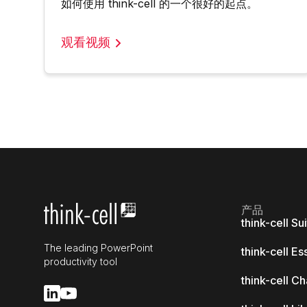
如何使用 think-cell 的一个很好的起点。
观看视频
产品
think-cell Su
The leading PowerPoint
think-cell Es
productivity tool
think-cell Ch