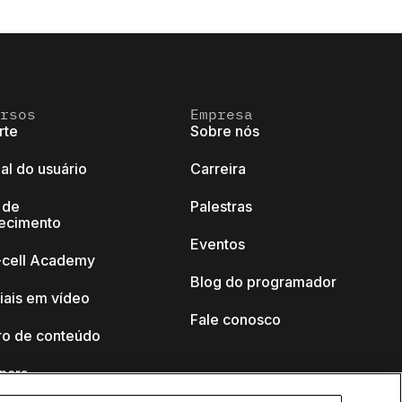
rsos
Empresa
rte
Sobre nós
al do usuário
Carreira
 de
Palestras
ecimento
Eventos
k-cell Academy
Blog do programador
iais em vídeo
Fale conosco
ro de conteúdo
nars