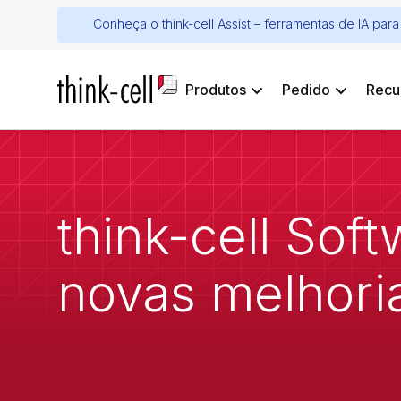
Conheça o think-cell Assist – ferramentas de IA pa
Produtos
Pedido
Recu
think-cell Sof
novas melhori