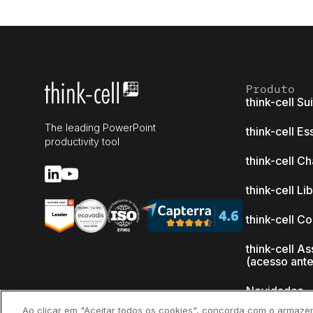
Produto
think-cell Su
The leading PowerPoint
think-cell Es
productivity tool
think-cell Ch
think-cell Li
think-cell C
think-cell As
(acesso ant
Novidades
Ao clicar em "Aceitar todos os cookies", concorda com o armaze