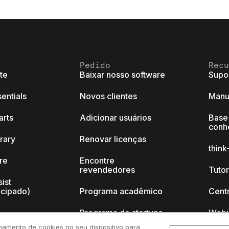
Pedido
Recu
ite
Baixar nosso software
Supo
sentials
Novos clientes
Manu
arts
Adicionar usuários
Base
conh
brary
Renovar licenças
thin
ore
Encontre
revendedores
Tutor
sist
ecipado)
Programa acadêmico
Cent
Programa de startups
Webi
namento de cookies no seu dispositivo para