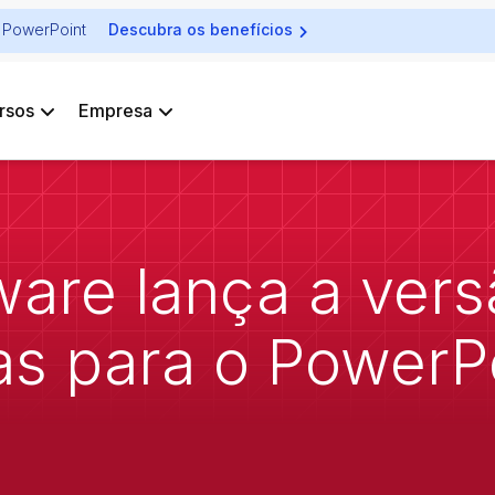
ra PowerPoint
Descubra os benefícios
rsos
Empresa
tware lança a ver
as para o PowerPo