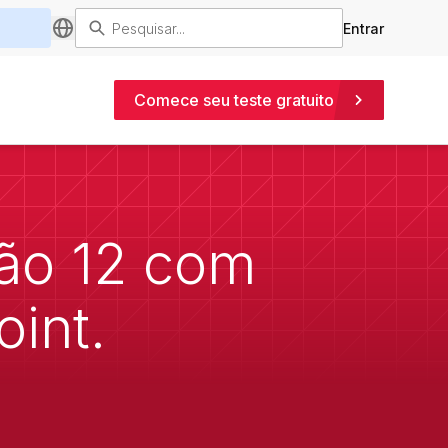
Entrar
Comece seu teste gratuito
são 12 com
int.