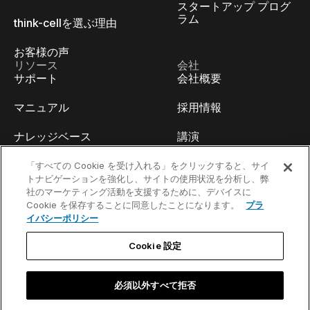
スタートアップ プログ
ラム
think-cellを選ぶ理由
お客様の声
リソース
会社
サポート
会社概要
マニュアル
採用情報
ナレッジベース
講演
think-cell Academy
イベント
「すべての Cookie を受け入れる」をクリックすると、サイ
トナビゲーションを強化し、サイトの使用状況を分析し、弊
社のマーケティング活動を支援するために、デバイスに
ビデオチュートリアル
開発者ブログ
Cookie を保存することに同意したことになります。
プラ
イバシーポリシー
コンテンツハブ
お問い合わせ
Cookie 設定
ウェビナー
必須以外すべて拒否