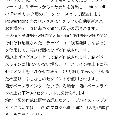
レートは、生データから
五数要約
を算出し、think-cell
の Excel リンク用のデータ ソースとして配置します。
PowerPoint 内のリンクされたグラフが自動更新され、
お客様のデータに基づく箱ひげ図が表示されます。
最大値と第3四分位数の間と最小値と第1四分位数の間に
それぞれ配置されたエラーバ－（「
誤差範囲
」を参照）
を使用して、箱ひげ図のひげが作成されます。
積み上げセグメントとして箱が作成されます。箱がベー
スラインに触れていない場合、ベースライン軸上下に箱
セグメントを「浮かせて表示」(切り離して表示）させる
ため塗りつぶしなしのセグメントが使用されます。
箱がベースラインをまたいでいる場合、箱はベースライ
ンの上と下2つのセグメントに分けられます。
箱ひげ図の作成に関する詳細なステップバイステップガ
イドについては、当社のブログ記事「
箱ひげ図を作成す
る
」をご覧ください。