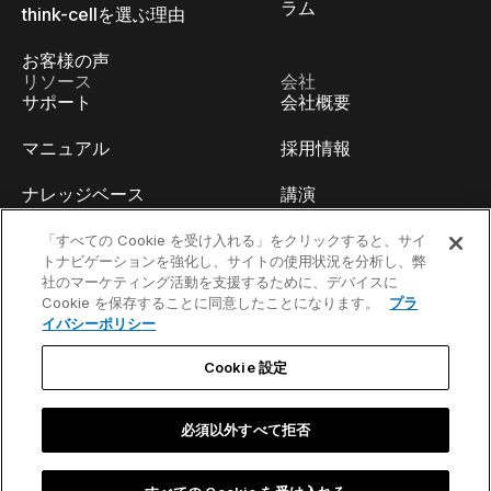
ラム
think-cellを選ぶ理由
お客様の声
リソース
会社
サポート
会社概要
マニュアル
採用情報
ナレッジベース
講演
think-cell Academy
イベント
「すべての Cookie を受け入れる」をクリックすると、サイ
トナビゲーションを強化し、サイトの使用状況を分析し、弊
社のマーケティング活動を支援するために、デバイスに
ビデオチュートリアル
開発者ブログ
Cookie を保存することに同意したことになります。
プラ
イバシーポリシー
コンテンツハブ
お問い合わせ
Cookie 設定
ウェビナー
必須以外すべて拒否
お問い合わせ／法的通知事項