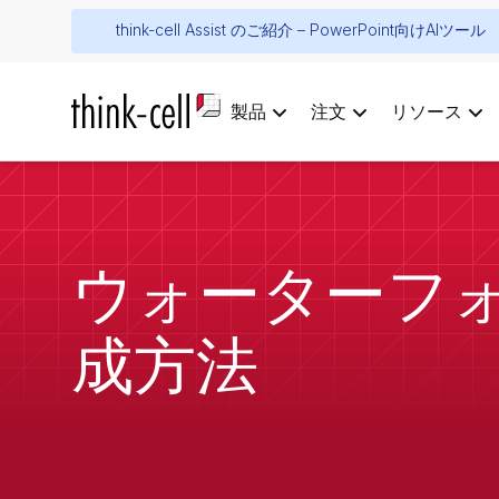
think-cell Assist のご紹介 – PowerPoint向けAIツール
製品
注文
リソース
ウォーターフ
成方法