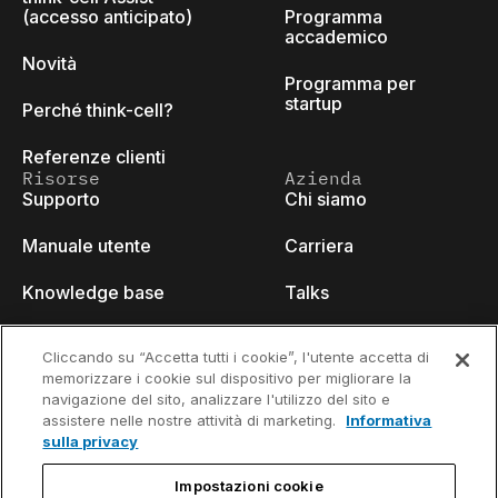
(accesso anticipato)
Programma
accademico
Novità
Programma per
startup
Perché think-cell?
Referenze clienti
Risorse
Azienda
Supporto
Chi siamo
Manuale utente
Carriera
Knowledge base
Talks
think-cell Academy
Eventi
Cliccando su “Accetta tutti i cookie”, l'utente accetta di
memorizzare i cookie sul dispositivo per migliorare la
Video tutorials
Developer blog
navigazione del sito, analizzare l'utilizzo del sito e
assistere nelle nostre attività di marketing.
Informativa
Content hub
Contattaci
sulla privacy
Webinars
Impostazioni cookie