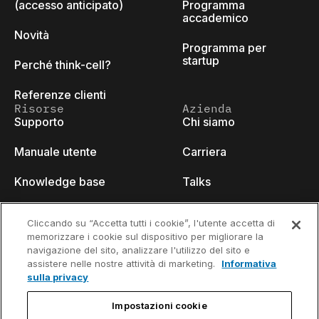
(accesso anticipato)
Programma
accademico
Novità
Programma per
startup
Perché think-cell?
Referenze clienti
Risorse
Azienda
Supporto
Chi siamo
Manuale utente
Carriera
Knowledge base
Talks
think-cell Academy
Eventi
Cliccando su “Accetta tutti i cookie”, l'utente accetta di
memorizzare i cookie sul dispositivo per migliorare la
Video tutorials
Developer blog
navigazione del sito, analizzare l'utilizzo del sito e
assistere nelle nostre attività di marketing.
Informativa
Content hub
Contattaci
sulla privacy
Webinars
Impostazioni cookie